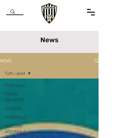
News
NEWS
Tutti i post
Tutti i post
PRIMA
SQUADRA
SOCIETA'
FEMMINILE
SETTORE
GIOVANILE