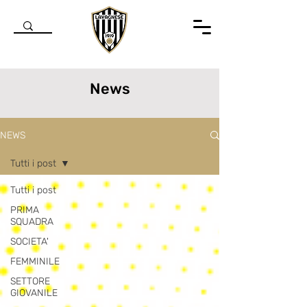
News
NEWS
Tutti i post
Tutti i post
PRIMA
SQUADRA
SOCIETA'
FEMMINILE
SETTORE
GIOVANILE