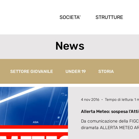
SOCIETA'
STRUTTURE
News
SETTORE GIOVANILE
UNDER 19
STORIA
4 nov 2016
Tempo di lettura: 1 
Allerta Meteo: sospesa l'Att
Da comunicazione della FIGC 
diramata ALLERTA METEO ARA
novembre...