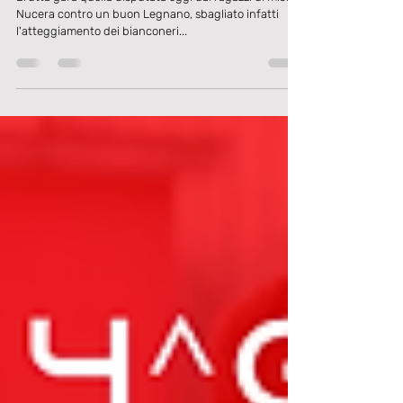
Serie D: al Riboli l'intera posta meritata dal
Legnano.
Brutta gara quella disputata oggi dai ragazzi di mister
Nucera contro un buon Legnano, sbagliato infatti
l'atteggiamento dei bianconeri...