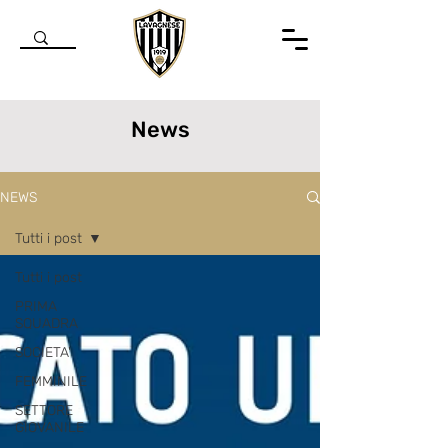
News
NEWS
Tutti i post
Tutti i post
PRIMA
SQUADRA
SOCIETA'
FEMMINILE
SETTORE
GIOVANILE