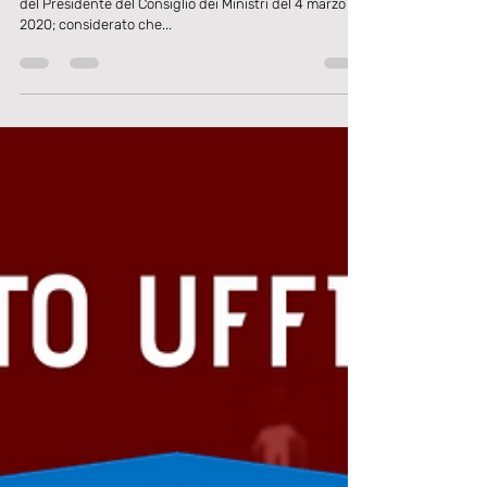
Comunicati Ufficiali Figc e Lnd: di nuovo
tutto sospeso!
Il Dipartimento Interregionale, preso atto del Decreto
del Presidente del Consiglio dei Ministri del 4 marzo
2020; considerato che...