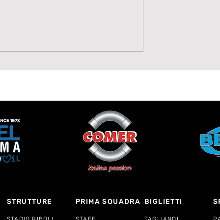
Potenza, Gol,
Sulla fascia arriva il tur
 Moise Drebli
Hubert Fruscione è dell
Lavagnese
STRUTTURE
PRIMA SQUADRA
BIGLIETTI
S
STADIO RIBOLI
STAFF
TAGLIANDI
P