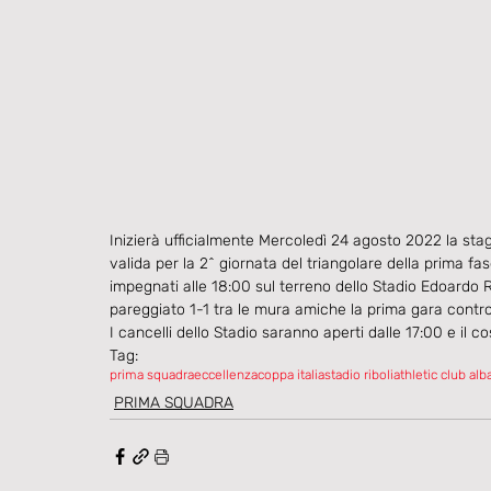
Inizierà ufficialmente Mercoledì 24 agosto 2022 la stag
valida per la 2^ giornata del triangolare della prima f
impegnati alle 18:00 sul terreno dello Stadio Edoardo R
pareggiato 1-1 tra le mura amiche la prima gara contro
I cancelli dello Stadio saranno aperti dalle 17:00 e il c
Tag:
prima squadra
eccellenza
coppa italia
stadio riboli
athletic club alb
PRIMA SQUADRA