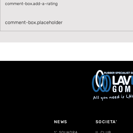
comment-box.add-a-rating
Talento in accelerazione:
Velocità, 
comment-box.placeholder
Cesare Ivani rafforza la
Benvenuto
corsia sinistra bianconera
NEWS
SOCIETA'
1^ SQUADRA
IL CLUB