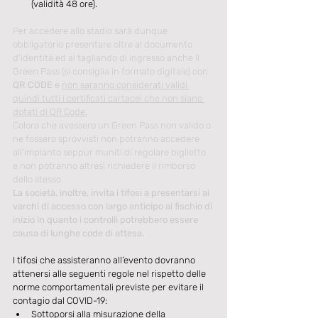
(validità 48 ore).
Per accedere allo stadio sarà dunque 
obbligatorio presentare oltre al documento 
d’identità ed al tagliando di ingresso anche il 
Green Pass (si consiglia in formato digitale) con
QR CODE
 e 
non saranno considerati validi 
quindi tutti i certificati cartacei che non siano 
dotati di QR Code.
Coloro che avessero un Green Pass non valido o 
ne fossero sprovvisti non potranno accedere 
all’impianto seppur muniti di regolare biglietto 
e non potranno altresì richiedere il rimborso 
dello stesso.
La società, inoltre, invita i tifosi a presentarsi ai 
varchi di accesso con largo anticipo al fischio di 
inizio in quanto i controlli potrebbero essere 
causa di lunghe code di attesa.
I tifosi che assisteranno all’evento dovranno 
attenersi alle seguenti regole nel rispetto delle 
norme comportamentali previste per evitare il 
contagio dal COVID-19:
Sottoporsi alla misurazione della 