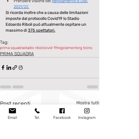
Prendere visione del 
Regolamento d’Uso 
2021/22.
Si ricorda inoltre che a causa delle limitazioni 
imposte dal protocollo Covid19 lo Stadio 
Edoardo Riboli può attualmente ospitare un 
massimo di 
375 spettatori.
Tag:
prima squadra
stadio riboli
covid 19
regolamento
rg ticino
PRIMA SQUADRA
Post recenti
Mostra tutti
Email
Tel.
Facebook
Instagram