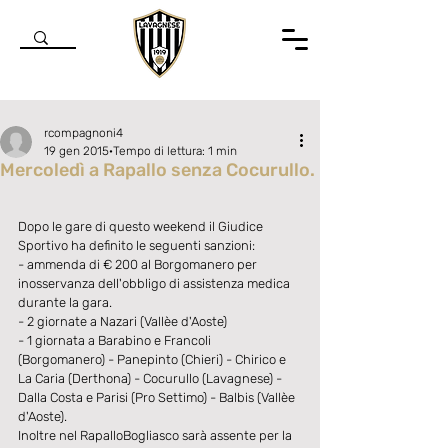
rcompagnoni4
19 gen 2015
Tempo di lettura: 1 min
Mercoledì a Rapallo senza Cocurullo.
Valutazione NaN stelle su 5.
Dopo le gare di questo weekend il Giudice 
Sportivo ha definito le seguenti sanzioni: 
- ammenda di € 200 al Borgomanero per 
inosservanza dell'obbligo di assistenza medica 
durante la gara. 
- 2 giornate a Nazari (Vallèe d'Aoste) 
- 1 giornata a Barabino e Francoli 
(Borgomanero) - Panepinto (Chieri) - Chirico e 
La Caria (Derthona) - Cocurullo (Lavagnese) - 
Dalla Costa e Parisi (Pro Settimo) - Balbis (Vallèe 
d'Aoste). 
Inoltre nel RapalloBogliasco sarà assente per la 