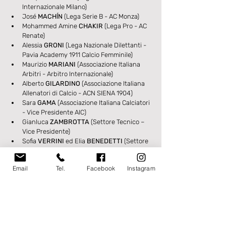
Internazionale Milano)
José 
MACHĺN
 (Lega Serie B - AC Monza)
Mohammed Amine 
CHAKIR
 (Lega Pro - AC 
Renate)
Alessia 
GRONI
 (Lega Nazionale Dilettanti - 
Pavia Academy 1911 Calcio Femminile)
Maurizio
 MARIANI 
(Associazione Italiana 
Arbitri - Arbitro Internazionale)
Alberto 
GILARDINO
 (Associazione Italiana 
Allenatori di Calcio - ACN SIENA 1904)
Sara 
GAMA
 (Associazione Italiana Calciatori 
- Vice Presidente AIC)
Gianluca 
ZAMBROTTA
 (Settore Tecnico – 
Vice Presidente)
Sofia 
VERRINI
 ed Elia 
BENEDETTI
 (Settore 
Giovanile e Scolastico)
Monica Tatiana 
PINILLA MARTINEZ
Email
Tel.
Facebook
Instagram
(Divisione Calcio Paralimpico e 
Sperimentale - SSD Minerva per Tukiki)
Mana 
MIHASHI
 (Divisione Calcio Femminile 
- U.S. Sassuolo)
Tag: