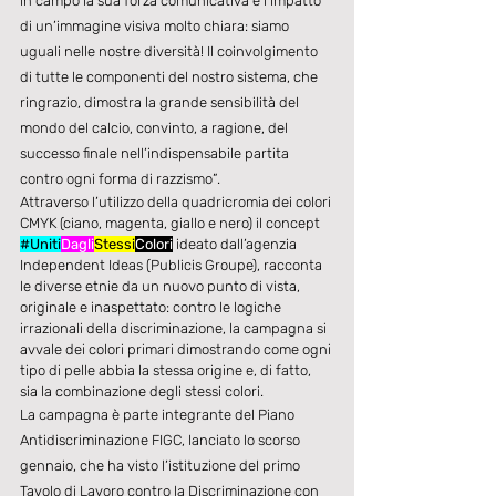
in campo la sua forza comunicativa e l’impatto 
di un’immagine visiva molto chiara: siamo 
uguali nelle nostre diversità! Il coinvolgimento 
di tutte le componenti del nostro sistema, che 
ringrazio, dimostra la grande sensibilità del 
mondo del calcio, convinto, a ragione, del 
successo finale nell’indispensabile partita 
contro ogni forma di razzismo”.
Attraverso l’utilizzo della quadricromia dei colori 
CMYK (ciano, magenta, giallo e nero) il concept 
#Uniti
Dagli
Stessi
Colori
 ideato dall’agenzia 
Independent Ideas (Publicis Groupe), racconta 
le diverse etnie da un nuovo punto di vista, 
originale e inaspettato: contro le logiche 
irrazionali della discriminazione, la campagna si 
avvale dei colori primari dimostrando come ogni 
tipo di pelle abbia la stessa origine e, di fatto, 
sia la combinazione degli stessi colori.
La campagna è parte integrante del Piano 
Antidiscriminazione FIGC, lanciato lo scorso 
gennaio, che ha visto l’istituzione del primo 
Tavolo di Lavoro contro la Discriminazione con 