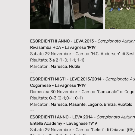
ESORDIENTI II ANNO - LEVA 2013 - 
Campionato Autunnal
Rivasamba HCA - Lavagnese 1919
Sabato 29 Novembre - Campo "H.C. Andersen" di Sestr
Risultato: 
3 a 2
 (1-0; 1-1; 1-1)
Marcatori: 
Maresca, Nutile
--
ESORDIENTI MISTI - LEVE 2013/2014 - 
Campionato Autu
Cogornese - Lavagnese 1919
Domenica 30 Novembre - Campo "Comunale" di Cogor
Risultato: 
0-3
 (0-1;0-1; 0-1)
Marcatori: 
Maresca, Masante, Lagorio, Brinza, Ruotolo
--
ESORDIENTI I ANNO - LEVA 2014 - 
Campionato Autunnal
Entella Academy - Lavagnese 1919
Sabato 29 Novembre - Campo "Celeri" di Chiavari (GE)