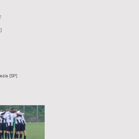
C
)
zia (SP)