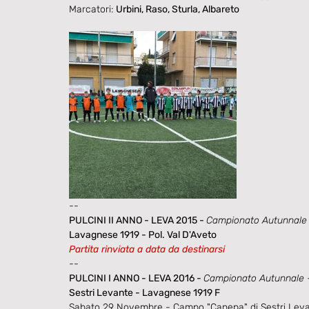
Marcatori: 
Urbini, Raso, Sturla, Albareto
--
PULCINI II ANNO - LEVA 2015 - 
Campionato Autunnale - 
Lavagnese 1919 - Pol. Val D'Aveto
Partita rinviata a data da destinarsi 
--
PULCINI I ANNO - LEVA 2016 - 
Campionato Autunnale - 
Sestri Levante - Lavagnese 1919 F
Sabato 29 Novembre - Campo "Canepa" di Sestri Leva