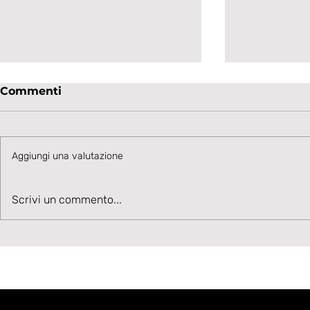
Commenti
Aggiungi una valutazione
Talento in accelerazione:
Velocità, 
Scrivi un commento...
Cesare Ivani rafforza la
Benvenuto
corsia sinistra bianconera